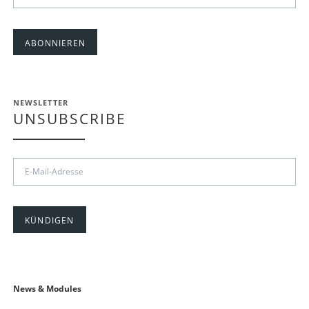
Adresse
ABONNIEREN
NEWSLETTER
UNSUBSCRIBE
E-
Mail-
Adresse
KÜNDIGEN
Navigation
News & Modules
überspringen