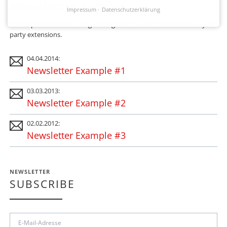
Newsletter Archive
Impressum
Datenschutzerklärung
Create professional looking mailings and newsletters without any 3rd
party extensions.
04.04.2014:
Newsletter Example #1
03.03.2013:
Newsletter Example #2
02.02.2012:
Newsletter Example #3
NEWSLETTER
SUBSCRIBE
E-
Mail-