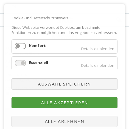
EN
Cookie-und Datenschutzhinweis
Diese Webseite verwendet Cookies, um bestimmte
Funktionen zu ermöglichen und das Angebot zu verbessern.
Kieswerk
Komfort
Details einblenden
PROJEKT
Kieswerk am Rhein
AUFGABELEISTUNG
Essenziell
Details einblenden
150 t/h
ENDPRODUKTE
0-0,25 / 0,25-0,5 / 0,5-2,0
AUSWAHL SPEICHERN
ABZUGSLEITUNG AUS DEN SILOS
1500 t/h
ALLE AKZEPTIEREN
ALLE ABLEHNEN